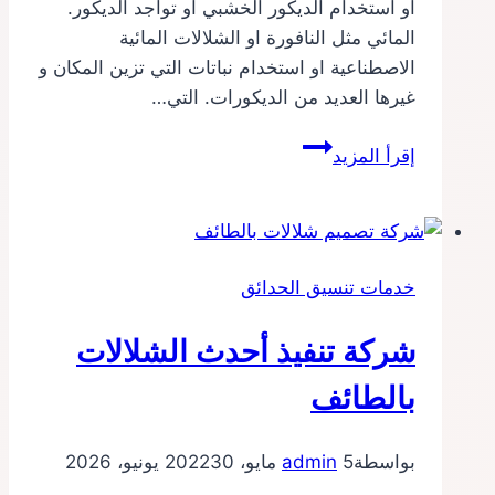
او استخدام الديكور الخشبي او تواجد الديكور.
المائي مثل النافورة او الشلالات المائية
الاصطناعية او استخدام نباتات التي تزين المكان و
غيرها العديد من الديكورات. التي…
شركة
إقرأ المزيد
تصميم
شلالات
بمكة
خدمات تنسيق الحدائق
شركة تنفيذ أحدث الشلالات
بالطائف
بواسطة
5 مايو، 2022
admin
30 يونيو، 2026