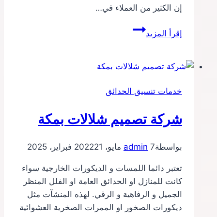
إن الكثير من العملاء في…
شركة
إقرأ المزيد
تصميم
شلالات
بالرياض
0510278246
خدمات تنسيق الحدائق
شركة تصميم شلالات بمكة
بواسطة
7 مايو، 2022
admin
21 فبراير، 2025
تعتبر دائما اللمسات و الديكورات الخارجية سواء
كانت للمنازل او الحدائق العامة او الفلل المنظر
الجميل و الرفاهية و الرقي. لهذه المنشآت مثل
ديكورات الصخور او الممرات الصخرية العشوائية