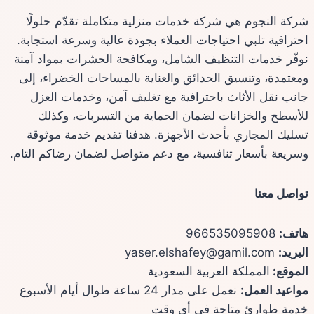
شركة النجوم هي شركة خدمات منزلية متكاملة تقدّم حلولًا
احترافية تلبي احتياجات العملاء بجودة عالية وسرعة استجابة.
نوفّر خدمات التنظيف الشامل، ومكافحة الحشرات بمواد آمنة
ومعتمدة، وتنسيق الحدائق والعناية بالمساحات الخضراء، إلى
جانب نقل الأثاث باحترافية مع تغليف آمن، وخدمات العزل
للأسطح والخزانات لضمان الحماية من التسربات، وكذلك
تسليك المجاري بأحدث الأجهزة. هدفنا تقديم خدمة موثوقة
وسريعة بأسعار تنافسية، مع دعم متواصل لضمان رضاكم التام.
تواصل معنا
هاتف:
966535095908
البريد:
yaser.elshafey@gamil.com
الموقع:
المملكة العربية السعودية
مواعيد العمل:
نعمل على مدار 24 ساعة طوال أيام الأسبوع
خدمة طوارئ متاحة في أي وقت