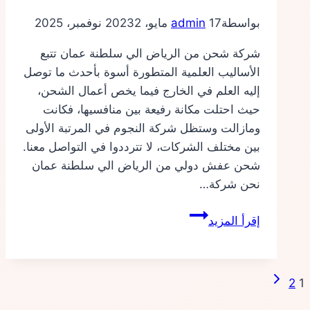
بواسطة
17 مايو، 2023
admin
2 نوفمبر، 2025
شركة شحن من الرياض الي سلطنة عمان تتبع
الأساليب العلمية المتطورة أسوة بأحدث ما توصل
إليه العلم في الخارج فيما يخص أعمال الشحن،
حيث احتلت مكانة رفيعة بين منافسيها، فكانت
ومازالت وستظل شركة النجوم في المرتبة الأولى
بين مختلف الشركات، لا تترددوا في التواصل معنا.
شحن عفش دولي من الرياض الي سلطنة عمان
نحن شركة…
شركة
إقرأ المزيد
شحن
من
الرياض
الصفحة
تنقل
2
1
الي
التالية
سلطنة