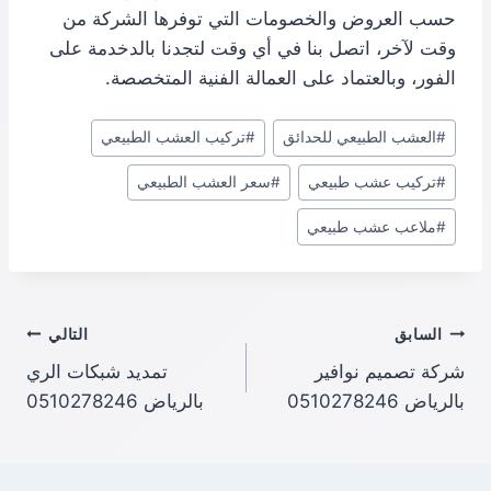
حسب العروض والخصومات التي توفرها الشركة من
وقت لآخر، اتصل بنا في أي وقت لتجدنا بالدخدمة على
الفور، وبالعتماد على العمالة الفنية المتخصصة.
وسوم
#
العشب الطبيعي للحدائق
#
تركيب العشب الطبيعي
المقال:
#
تركيب عشب طبيعي
#
سعر العشب الطبيعي
#
ملاعب عشب طبيعي
تصفّح
السابق
التالي
شركة تصميم نوافير
تمديد شبكات الري
المقالات
بالرياض 0510278246
بالرياض 0510278246