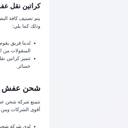
كراتين نقل عفش
يتم تصنيف كافة البض
وذلك كما يلي:
لدينا فريق يقو
المنقولات من ا
تتميز كراتين ن
خسائر.
شحن عفش من 
تتمتع شركة شحن عفش 
أقوى الشركات ومن أب
لدى شركة شحن ع