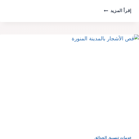
شركة
إقرأ المزيد
تصميم
شلالات
بالرياض
0510278246
خدمات تنسيق الحدائق