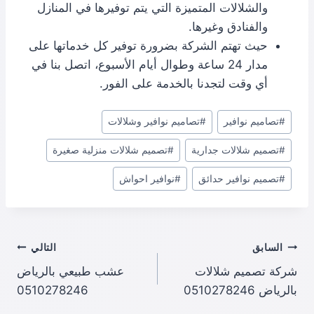
والشلالات المتميزة التي يتم توفيرها في المنازل
والفنادق وغيرها.
حيث تهتم الشركة بضرورة توفير كل خدماتها على
مدار 24 ساعة وطوال أيام الأسبوع، اتصل بنا في
أي وقت لتجدنا بالخدمة على الفور.
وسوم
#
تصاميم نوافير
#
تصاميم نوافير وشلالات
المقال:
#
تصميم شلالات جدارية
#
تصميم شلالات منزلية صغيرة
#
تصميم نوافير حدائق
#
نوافير احواش
تصفّح
السابق
التالي
شركة تصميم شلالات
عشب طبيعي بالرياض
المقالات
بالرياض 0510278246
0510278246