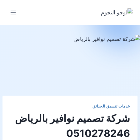
لتجاوز
لى
لمحتوى
خدمات تنسيق الحدائق
شركة تصميم نوافير بالرياض
0510278246