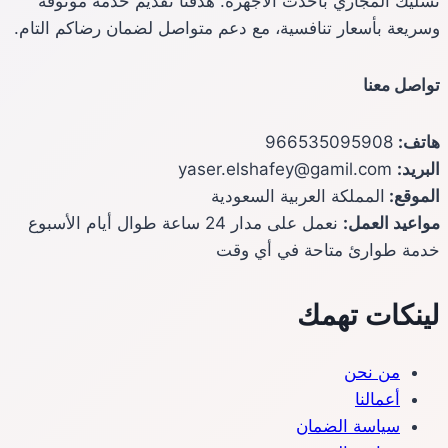
تسليك المجاري بأحدث الأجهزة. هدفنا تقديم خدمة موثوقة
وسريعة بأسعار تنافسية، مع دعم متواصل لضمان رضاكم التام.
تواصل معنا
هاتف:
966535095908
البريد:
yaser.elshafey@gamil.com
الموقع:
المملكة العربية السعودية
مواعيد العمل:
نعمل على مدار 24 ساعة طوال أيام الأسبوع
خدمة طوارئ متاحة في أي وقت
لينكات تهمك
من نحن
أعمالنا
سياسة الضمان